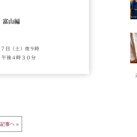
」富山編
月７日（土）夜９時
）午後４時３０分
の記事へ
»