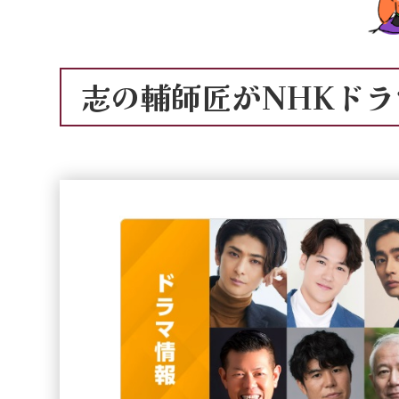
志の輔師匠がNHKド