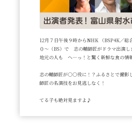
12月７日午後９時からNHK （BSP4K
０～（BS）で 志の輔師匠がドラマ出演し
地元の人も へ―っ！と驚く新鮮な食の情
志の輔師匠が○○役に！？ふるさとで撮影
師匠の名演技をお見逃しなく！
てる子も絶対見ますよ♪