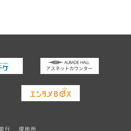
銀行
堤地所